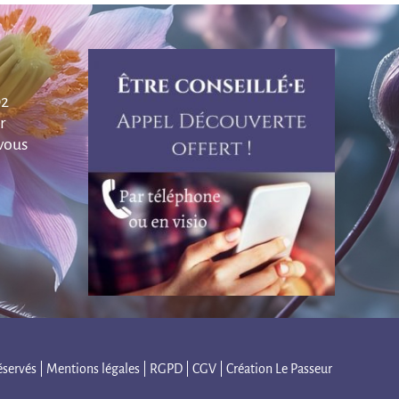
92
r
vous
éservés |
Mentions légales
|
RGPD
|
CGV
| Création
Le Passeur