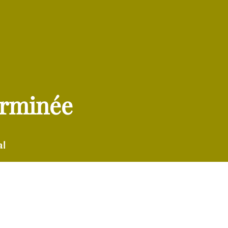
terminée
al