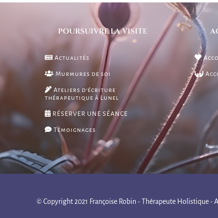
POURSUIVRE LA VISITE
A
Actualités
Acco
Murmures de soi
Acc
Ateliers d’écriture
thérapeutique à Lunel
RÉSERVER UNE SÉANCE
Témoignages
© Copyright 2021 Françoise Robin - Thérapeute Holistique - A 