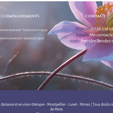
CCOMPAGNEMENTS
CONTACT
Mobile:
07 66 538 5
mpagnement thérapeutique
Email:
Me contacte
ompagnement énergétique
Web:
Prendre Rendez-
distance et en visio-thérapie - Montpellier - Lunel - Nîmes | Tous droits r
de Mots