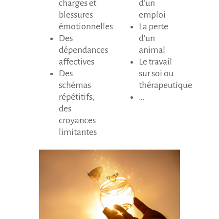
charges et
d’un
blessures
emploi
émotionnelles
La perte
Des
d’un
dépendances
animal
affectives
Le travail
Des
sur soi ou
schémas
thérapeutique
répétitifs,
…
des
croyances
limitantes