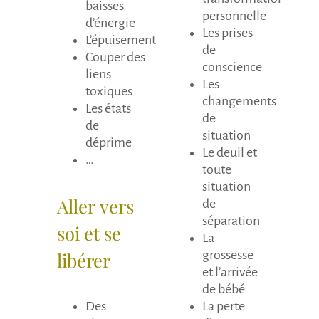
baisses
personnelle
d’énergie
Les prises
L’épuisement
de
Couper des
conscience
liens
Les
toxiques
changements
Les états
de
de
situation
déprime
Le deuil et
…
toute
situation
Aller vers
de
séparation
soi et se
La
libérer
grossesse
et l’arrivée
de bébé
Des
La perte