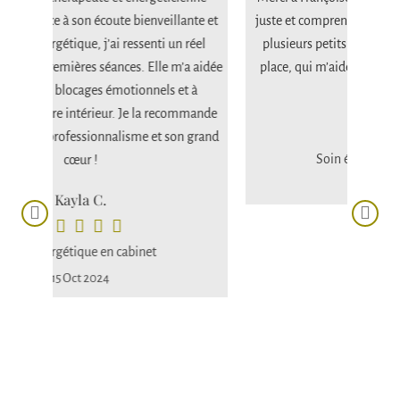
Les 
te et
juste et comprendre mon besoin. Elle m’a proposé
progr
éel
plusieurs petits « exercices » rapides à mettre en
et l’
 aidée
place, qui m’aident au quotidien. J’y retournerai !
à
Manon C.
cha
mande
grand
Soin énergétique en cabinet
26 Août 2024