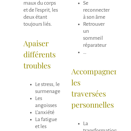
maux du corps
Se
et de l’esprit, les
reconnecter
deux étant
à son âme
toujours liés.
Retrouver
un
sommeil
Apaiser
réparateur
différents
…
troubles
Accompagner
les
Le stress, le
surmenage
traversées
Les
personnelles
angoisses
L’anxiété
La fatigue
La
et les
transformation