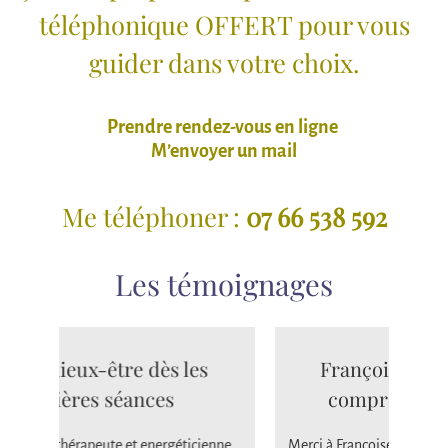
téléphonique OFFERT pour vous
guider dans votre choix.
Prendre rendez-vous en ligne
M’envoyer un mail
Me téléphoner :
07 66 538 592
Les témoignages
Françoise a su voir juste et
D
comprendre mon besoin
Fran
très 
nne
Merci à Françoise pour ce soin ! Françoise a su voir