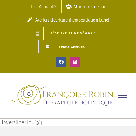
Skip
Actualités
Murmures de soi
to
content
Ateliers d’écriture thérapeutique à Lunel
RÉSERVER UNE SÉANCE
TÉMOIGNAGES
Facebook
Instagram
[layerslider id="3"]