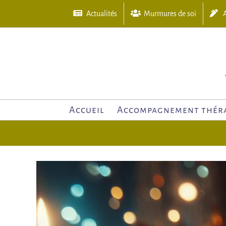
Skip
Actualités
Murmures de soi
A
to
content
Accueil
Accompagnement thér
View
Larger
Image