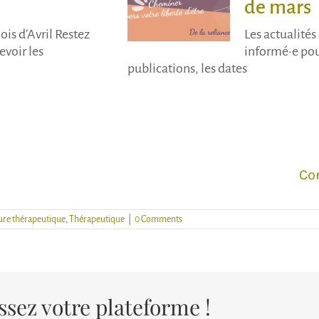
de mars
ois d'Avril Restez
Les actualité
evoir les
informé·e pou
publications, les dates
Con
iture thérapeutique
,
Thérapeutique
|
0 Comments
issez votre plateforme !