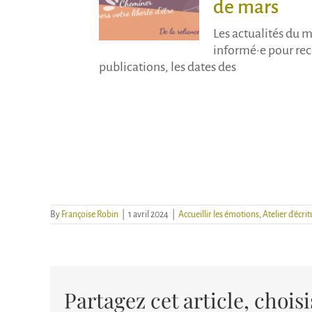
de mars
Les actualités du m
informé·e pour rec
publications, les dates des
By
Françoise Robin
|
1 avril 2024
|
Accueillir les émotions
,
Atelier d'écr
Partagez cet article, chois