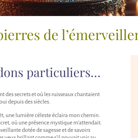
pierres de l’émerveill
dons particuliers…
t des secrets et où les ruisseaux chantaient
ui depuis des siècles.
t, une lumière céleste éclaira
m
on chemin.
secret, où une présence mystique
m
‘attendait.
enveillante dotée de sagesse et de savoirs
les yeux brillant comme s’il pouvait voir au