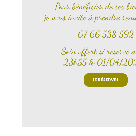
Pour bénéficier de ses bie
je vous invite à prendre ren
07 66 538 592
Soin offert si réservé 
23h55 le 01/04/202
JE RÉSERVE !