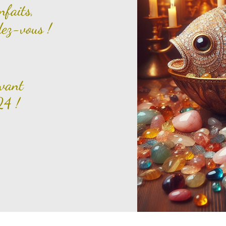
nfaits,
dez-vous !
avant
4 !