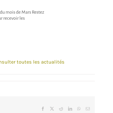
s du mois de Mars Restez
r recevoir les
sulter toutes les actualités
Facebook
X
Reddit
LinkedIn
WhatsApp
Email