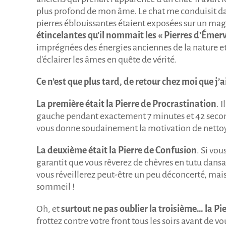
plus profond de mon âme. Le chat me conduisit dan
pierres éblouissantes étaient exposées sur un mag
étincelantes qu’il nommait l
es « Pierres d’Émer
imprégnées des énergies anciennes de la nature et 
d’éclairer les âmes en quête de vérité.
Ce n’est que plus tard, de retour chez moi que j’
La première était la Pi
erre de Procrastination
. 
gauche pendant exactement 7 minutes et 42 secondes
vous donne soudainement la motivation de nettoy
La deuxième était la Pierre de Confusion
. Si vou
garantit que vous rêverez de chèvres en tutu dansan
vous réveillerez peut-être un peu déconcerté, mai
sommeil !
Oh, et
surtout ne pas oublier la troisième… la P
frottez contre votre front tous les soirs avant de 