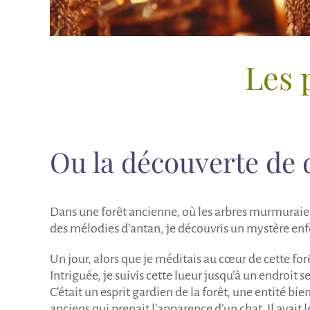
Les 
Les pierres de l’émerveillement
Ou la découverte de 
Dans une forêt ancienne, où les arbres murmuraien
des mélodies d’antan
, je découvris
un mystère enfo
Un jour, alors
que je méditais
au cœur de cette forê
Intriguée,
je suivis
cette lueur jusqu’à un endroit 
C’était un esprit gardien de la forêt, une entité bi
anciens
qui prenait l’apparence d’un chat. Il avait 