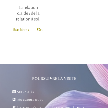
La relation
d'aide : de la
relation à soi,
Read More
0
POURSUIVRE LA VISITE
Actualités
Murmures de soi
Ateliers d’écriture thérapeutique à Lunel